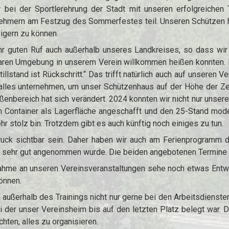
r bei der Sportlerehrung der Stadt mit unseren erfolgreichen
nehmern am Festzug des Sommerfestes teil. Unseren Schützen h
eigern zu können.
ehr guten Ruf auch außerhalb unseres Landkreises, so dass wi
lbaren Umgebung in unserem Verein willkommen heißen konnten. 
illstand ist Rückschritt.“ Das trifft natürlich auch auf unseren 
alles unternehmen, um unser Schützenhaus auf der Höhe der Zei
enbereich hat sich verändert. 2024 konnten wir nicht nur unser
 Container als Lagerfläche angeschafft und den 25-Stand moder
r stolz bin. Trotzdem gibt es auch künftig noch einiges zu tun.
bruck sichtbar sein. Daher haben wir auch am Ferienprogramm 
e sehr gut angenommen wurde. Die beiden angebotenen Termine 
nahme an unseren Vereinsveranstaltungen sehe noch etwas Entwi
können.
außerhalb des Trainings nicht nur gerne bei den Arbeitsdiensten
 der unser Vereinsheim bis auf den letzten Platz belegt war. D
hten, alles zu organisieren.