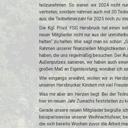
teilzunehmen. So waren wir 2024 nicht nu
vertreten, sondern nahmen auch mit 30 Teil
aus, die Teilnehmerzahl für 2025 noch zu st
Die Kgl. Privil. FSG Hersbruck hat einen s
neuer Mitglieder nicht nur aus der unmitte
halten“ zu halten. Wie sagt man so schön: „St
Rahmen unserer finanziellen Möglichkeiten 
haben, die uns regelmäßig besuchen. Der Auß
Außenputzes sanieren, wir haben auch einen
großen Maß an Eigenleistung, worüber ich seh
Wie eingangs erwähnt, wollen wir in Hers
unseren Hersbrucker Kindern mit viel Freud
Was mir aber am Herzen liegt: Bei der Teil
hier im neuen Jahr Zuwachs feststellen zu 
Gerade unsere neuen Mitglieder begrüße ich 
beispielsweise unserer Weihnachtsfeier, bei
die sich bereits Wochen zuvor die Arbeit mac