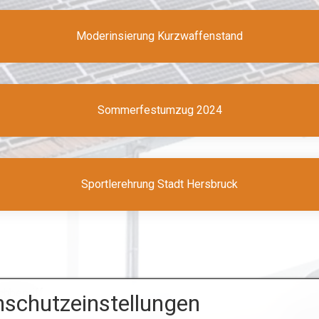
Moderinsierung Kurzwaffenstand
Sommerfestumzug 2024
Sportlerehrung Stadt Hersbruck
schutzeinstellungen